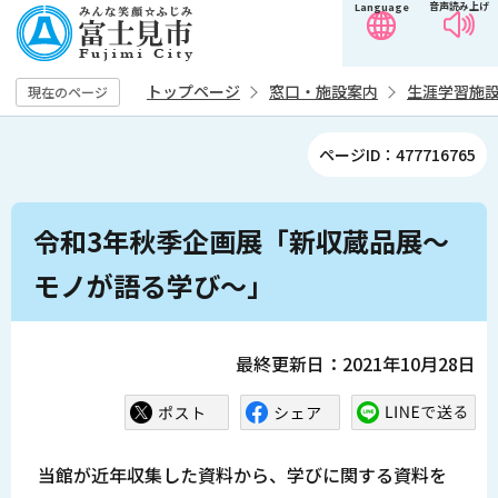
音声読み上げ
Language
こ
の
ペ
トップページ
窓口・施設案内
生涯学習施
現在のページ
ー
ジ
ページID：477716765
の
先
本
頭
令和3年秋季企画展「新収蔵品展～
文
で
こ
モノが語る学び～」
す
こ
か
ら
最終更新日：2021年10月28日
当館が近年収集した資料から、学びに関する資料を