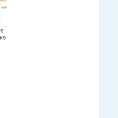
で
作り
。