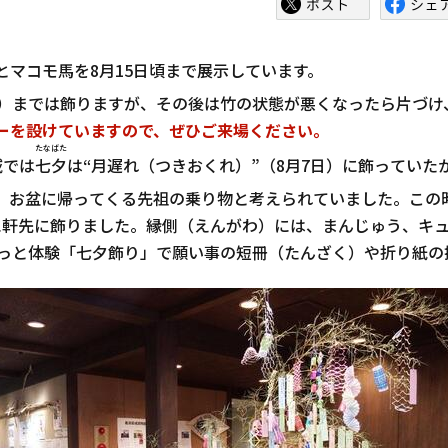
とマコモ馬を8月15日頃まで展示しています。
日）までは飾りますが、その後は竹の状態が悪くなったら片づけ
ーを設けていますので、ぜひご来場ください。
たなばた
域では
七夕
は“月遅れ（つきおくれ）”（8月7日）に飾ってい
お盆に帰ってくる先祖の乗り物と考えられていました。この
に軒先に飾りました。縁側（えんがわ）には、まんじゅう、キ
こっと体験「七夕飾り」で願い事の短冊（たんざく）や折り紙の