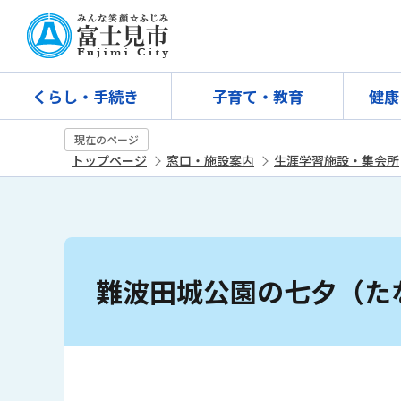
こ
の
ペ
ー
くらし・手続き
子育て・教育
健康
ジ
の
現在のページ
先
トップページ
窓口・施設案内
生涯学習施設・集会所
頭
で
す
本
文
難波田城公園の七夕（た
こ
こ
か
ら