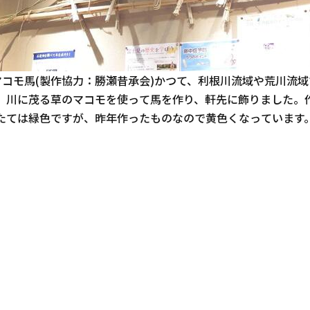
マコモ馬(製作協力：勝瀬昔承会)かつて、利根川流域や荒川流域
、川に茂る草のマコモを使って馬を作り、軒先に飾りました。
たては緑色ですが、昨年作ったものなので黄色くなっています