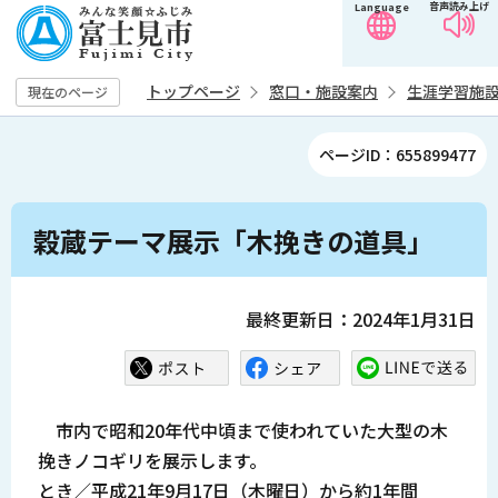
音声読み上げ
Language
こ
の
ペ
トップページ
窓口・施設案内
生涯学習施
現在のページ
ー
ジ
ページID：655899477
の
先
本
頭
穀蔵テーマ展示「木挽きの道具」
文
で
こ
す
こ
最終更新日：2024年1月31日
か
ら
市内で昭和20年代中頃まで使われていた大型の木
挽きノコギリを展示します。
とき／平成21年9月17日（木曜日）から約1年間