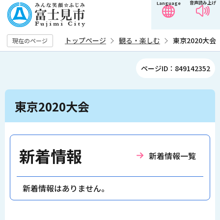
音声読み上げ
Language
こ
の
ペ
トップページ
観る・楽しむ
東京2020大会
現在のページ
ー
ジ
ページID：849142352
の
先
本
頭
東京2020大会
文
で
こ
す
こ
か
新着情報
新着情報一覧
ら
新着情報はありません。