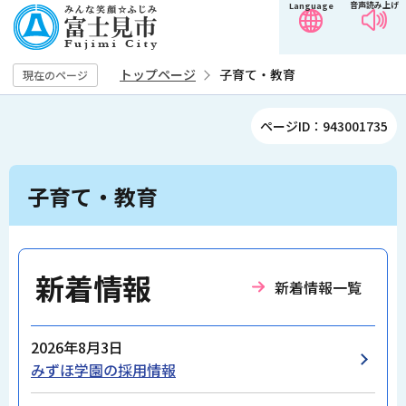
音声読み上げ
Language
こ
の
ペ
トップページ
子育て・教育
現在のページ
ー
ジ
ページID：943001735
の
先
本
頭
子育て・教育
文
で
こ
す
こ
か
新着情報
新着情報一覧
ら
2026年8月3日
みずほ学園の採用情報