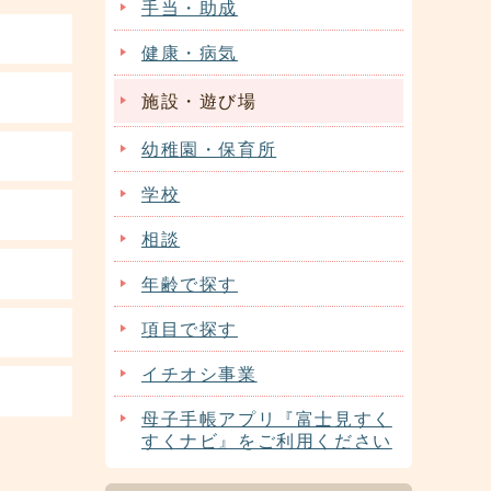
手当・助成
健康・病気
施設・遊び場
幼稚園・保育所
学校
相談
年齢で探す
項目で探す
イチオシ事業
母子手帳アプリ『富士見すく
すくナビ』をご利用ください