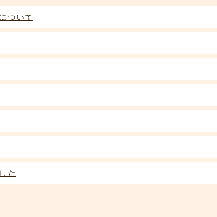
について
した