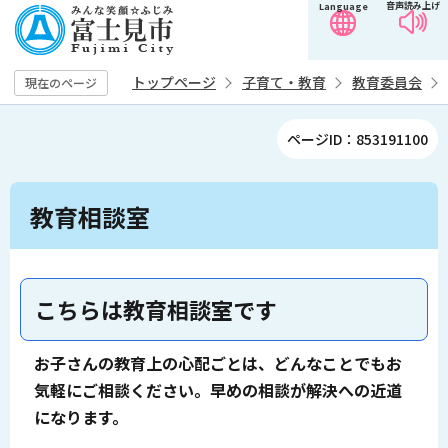
音声読み上げ
Language
こ
の
ペ
トップページ
子育て・教育
教育委員会
現在のページ
ー
ジ
ページID：853191100
の
先
本
頭
教育相談室
文
で
こ
す
こ
か
こちらは教育相談室です
ら
お子さんの教育上の心配ごとは、どんなことでもお
気軽にご相談ください。早めの相談が解決への近道
になります。