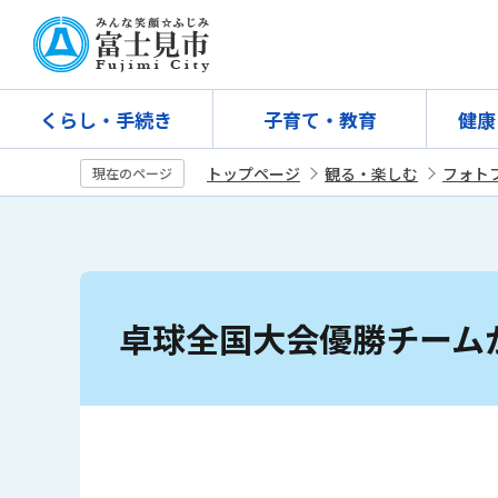
こ
の
ペ
ー
くらし・手続き
子育て・教育
健康
ジ
の
トップページ
観る・楽しむ
フォト
現在のページ
先
頭
で
す
本
文
卓球全国大会優勝チーム
こ
こ
か
ら