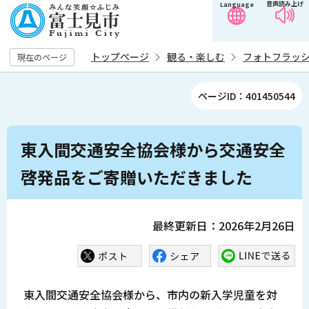
音声読み上げ
Language
こ
の
ペ
トップページ
観る・楽しむ
フォトフラッ
現在のページ
ー
ジ
ページID：401450544
の
先
本
頭
東入間交通安全協会様から交通安全
文
で
こ
啓発品をご寄贈いただきました
す
こ
か
ら
最終更新日：2026年2月26日
東入間交通安全協会様から、市内の新入学児童を対