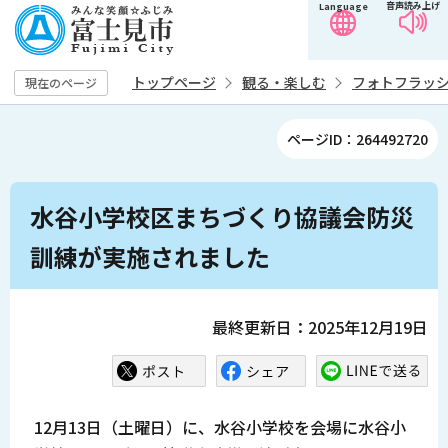
音声読み上げ
Language
こ
の
ペ
トップページ
観る・楽しむ
フォトフラッ
現在のページ
ー
ジ
ページID：264492720
の
先
本
頭
水谷小学校区まちづくり協議会防災
文
で
こ
訓練が実施されました
す
こ
か
ら
最終更新日：2025年12月19日
12月13日（土曜日）に、水谷小学校を会場に水谷小