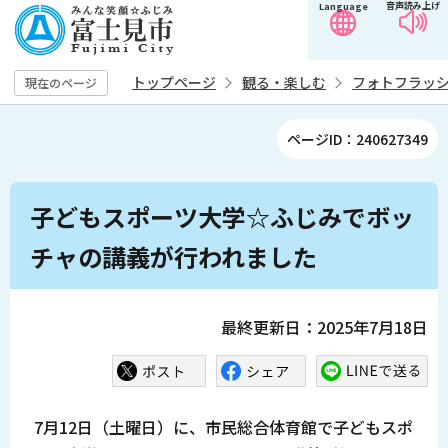
音声読み上げ
Language
こ
の
ペ
トップページ
観る・楽しむ
フォトフラッ
現在のページ
ー
ジ
ページID：240627349
の
先
本
頭
子どもスポーツ大学☆ふじみでボッ
文
で
こ
チャの講義が行われました
す
こ
か
ら
最終更新日：2025年7月18日
7月12日（土曜日）に、市民総合体育館で子どもスポ