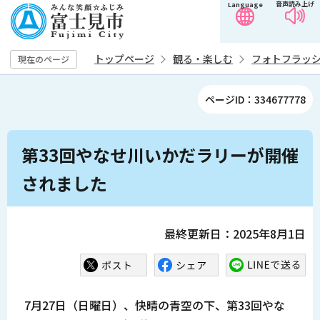
音声読み上げ
Language
こ
の
ペ
トップページ
観る・楽しむ
フォトフラッ
現在のページ
ー
ジ
ページID：334677778
の
先
本
頭
第33回やなせ川いかだラリーが開催
文
で
こ
されました
す
こ
か
ら
最終更新日：2025年8月1日
7月27日（日曜日）、快晴の青空の下、第33回やな