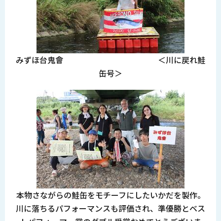
みずほ台鬼會 ＜川に戻れ鮭
缶号＞
本物さながらの鮭缶をモチーフにしたいかだを製作。
川に落ちるパフォーマンスも評価され、準優勝とベス