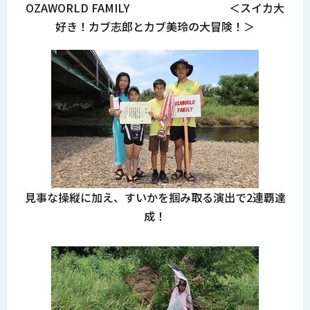
OZAWORLD FAMILY ＜スイカ大
好き！カブ志郎とカブ美玲の大冒険！＞
見事な操縦に加え、すいかを掴み取る演出で2連覇達
成！