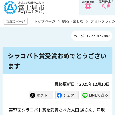
音声読み上げ
Language
こ
の
ペ
トップページ
観る・楽しむ
フォトフラッ
現在のページ
ー
ジ
ページID：550157847
の
先
本
頭
シラコバト賞受賞おめでとうござい
文
で
こ
ます
す
こ
か
ら
最終更新日：2025年12月10日
第57回シラコバト賞を受賞された太田 操さん、津坂