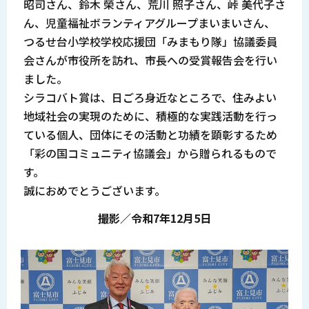
昭司さん、鈴木 榮さん、荒川 照子さん、峠 美代子さ
ん、児童福祉ボランティアグループまいまいさん、
つるせ台小学校学校応援団「みまもり隊」協議委員
会さんが市役所を訪れ、市長への受賞報告会を行い
ました。
シラコバト賞は、日ごろ身近なところで、住みよい
地域社会の実現のために、積極的な実践活動を行っ
ている個人、団体にその活動と功績を顕彰するため
「彩の国コミュニティ協議会」から贈られるもので
す。
誠におめでとうございます。
撮影／令和7年12月5日