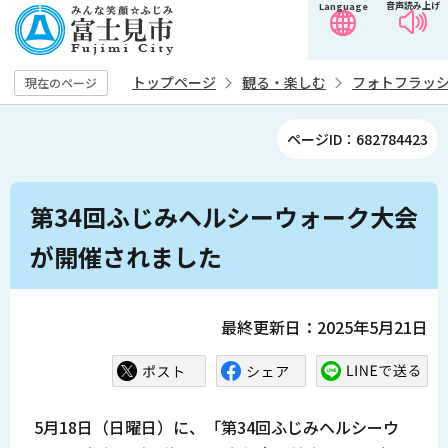
音声読み上げ
Language
こ
の
ペ
トップページ
観る・楽しむ
フォトフラッ
現在のページ
ー
ジ
ページID：682784423
の
先
本
頭
第34回ふじみヘルシーウォーク大会
文
で
こ
が開催されました
す
こ
か
ら
最終更新日：2025年5月21日
5月18日（日曜日）に、「第34回ふじみヘルシーウ