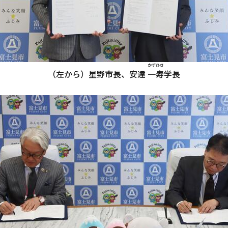
かずひさ
（左から）星野市長、安達
一寿
学長