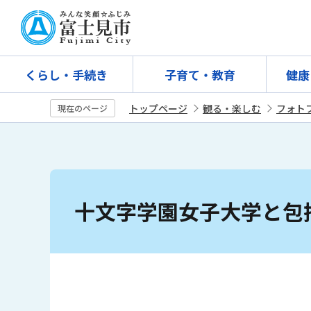
こ
の
ペ
ー
くらし・手続き
子育て・教育
健康
ジ
の
トップページ
観る・楽しむ
フォト
現在のページ
先
頭
で
す
本
文
十文字学園女子大学と包
こ
こ
か
ら