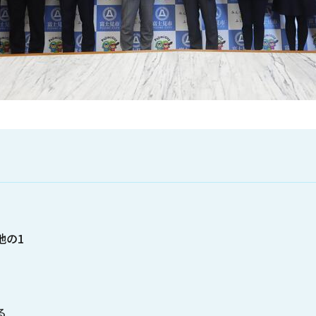
地の1
る