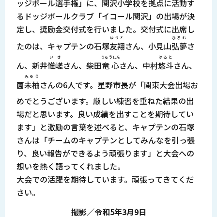
ッジボール選手権」に、関沢小学校を拠点に活動す
るドッジボールクラブ「イコール関沢」の出場が決
定し、奨励金交付式を行いました。交付式に出席し
ゆうと
ひろむ
たのは、キャプテンの石塚
友翔
さん、小見山
弘夢
さ
いさ
りゅうしん
はると
ん、新井
惟嵯
さん、柴田
竜心
さん、中村
悠斗
さん、
みゆう
薗
未柚
さんの6人です。星野市長が「関東大会出場お
めでとうございます。厳しい練習を重ねた結果の出
場だと思います。良い成績を出すことを期待してい
ます」と激励の言葉を述べると、キャプテンの石塚
さんは「チームのキャプテンとしてみんなを引っ張
り、良い報告ができるよう頑張ります」と大会への
想いを熱く語ってくれました。
大会での活躍を期待しています。頑張ってきてくだ
さい。
撮影／令和5年3月9日