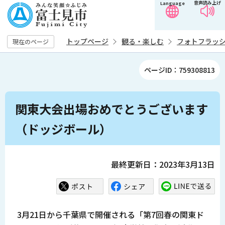
音声読み上げ
Language
こ
の
ペ
トップページ
観る・楽しむ
フォトフラッ
現在のページ
ー
ジ
ページID：759308813
の
先
本
頭
関東大会出場おめでとうございます
文
で
こ
（ドッジボール）
す
こ
か
ら
最終更新日：2023年3月13日
3月21日から千葉県で開催される「第7回春の関東ド