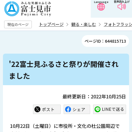
音声読み上げ
Language
こ
の
ペ
トップページ
観る・楽しむ
フォトフラッ
現在のページ
ー
ジ
ページID：644815713
の
先
本
頭
'22富士見ふるさと祭りが開催され
文
で
こ
ました
す
こ
か
ら
最終更新日：2022年10月25日
10月22日（土曜日）に市役所・文化の杜公園周辺で