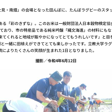
n 富士見・南畑」の会場となった田んぼに、たんぼラグビーのス
ある「彩のきずな」。このお米は一般財団法人日本穀物検定協
しており、市の特産品である純米吟醸「縄文海進」の材料にもな
来てくれると地域が賑やかになってとてもうれしいです」と目
間と一緒に田植えができてとても楽しかったです。立教大学ラ
流によりたくさんの笑顔が生まれた1日となりました。
撮影／令和4年6月12
日