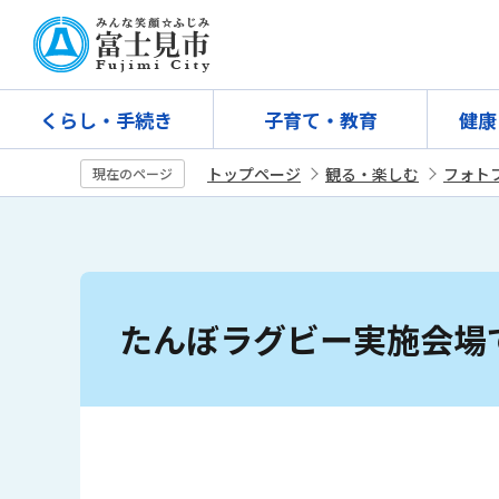
こ
の
ペ
ー
くらし・手続き
子育て・教育
健康
ジ
の
トップページ
観る・楽しむ
フォト
現在のページ
先
頭
で
す
本
文
たんぼラグビー実施会場
こ
こ
か
ら