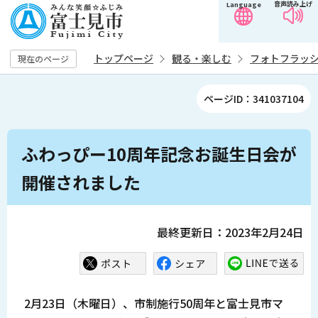
音声読み上げ
Language
こ
の
ペ
トップページ
観る・楽しむ
フォトフラッ
現在のページ
ー
ジ
ページID：341037104
の
先
本
頭
ふわっぴー10周年記念お誕生日会が
文
で
こ
開催されました
す
こ
か
ら
最終更新日：2023年2月24日
2月23日（木曜日）、市制施行50周年と富士見市マ