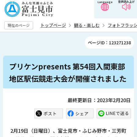
音声読み上げ
Language
こ
の
ペ
トップページ
観る・楽しむ
フォトフラッ
現在のページ
ー
ジ
ページID：123271238
の
先
本
頭
プリケンpresents 第54回入間東部
文
で
こ
地区駅伝競走大会が開催されました
す
こ
か
ら
最終更新日：2023年2月20日
2月19日（日曜日）、富士見市・ふじみ野市・三芳町