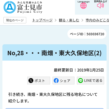
音声読み上げ
Language
こ
の
ペ
トップページ
観る・楽しむ
市内のみどこ
現在のページ
ー
ジ
ページID：503036720
の
先
本
頭
No,28・・・南畑・東大久保地区(2)
文
で
こ
す
こ
最終更新日：2019年1月25日
か
ら
引き続き、南畑・東大久保地区に残る地名について
紹介します。