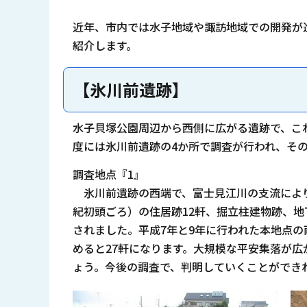
近年、市内では水子地域や諏訪地域での開発が
紹介します。
【氷川前遺跡】
水子貝塚公園周辺から西側に広がる遺跡で、こ
度には氷川前遺跡の4か所で調査が行われ、そ
調査地点『1』
氷川前遺跡の西端で、富士見江川の支流により
紀初頭ごろ）の住居跡12軒、掘立柱建物跡、
されました。平成7年と9年に行われた本地点
めると27軒になります。大規模な平安集落が
ょう。今後の調査で、判明していくことができ