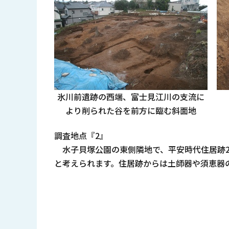
氷川前遺跡の西端、富士見江川の支流に
より削られた谷を前方に臨む斜面地
調査地点『2』
水子貝塚公園の東側隣地で、平安時代住居跡2
と考えられます。住居跡からは土師器や須恵器