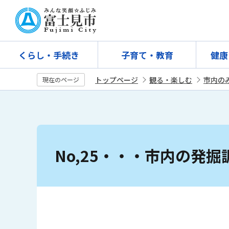
こ
の
ペ
ー
くらし・手続き
子育て・教育
健康
ジ
の
トップページ
観る・楽しむ
市内の
現在のページ
先
頭
で
す
本
文
No,25・・・市内の発掘調
こ
こ
か
ら