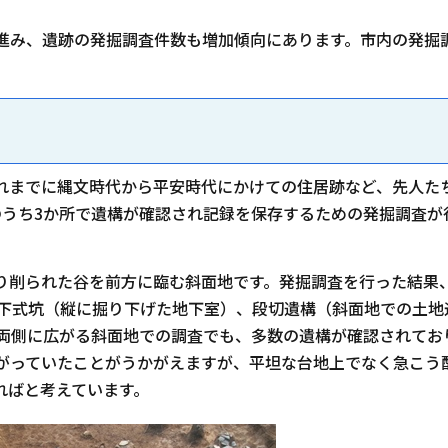
進み、遺跡の発掘調査件数も増加傾向にあります。市内の発掘
れまでに縄文時代から平安時代にかけての住居跡など、先人たち
のうち3か所で遺構が確認され記録を保存するための発掘調査が
削られた谷を前方に臨む斜面地です。発掘調査を行った結果、
地下式坑（縦に掘り下げた地下室）、段切遺構（斜面地での土地
の両側に広がる斜面地での調査でも、多数の遺構が確認されてお
広がっていたことがうかがえますが、平坦な台地上でなく急こう
ればと考えています。