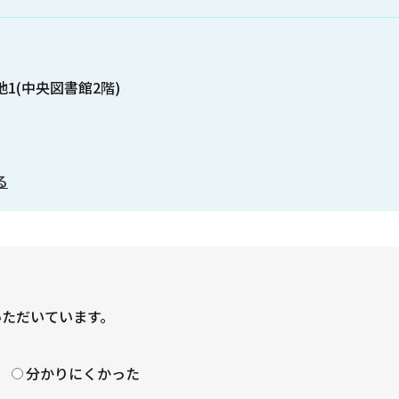
地1(中央図書館2階)
る
いただいています。
？
分かりにくかった