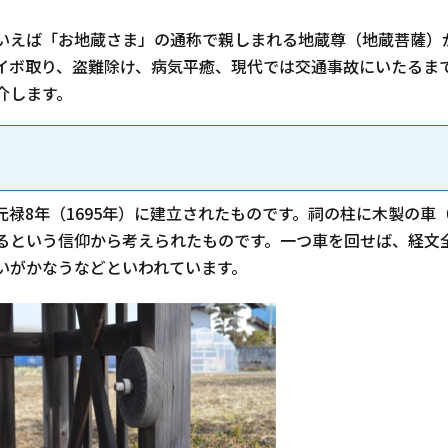
いえば「お地蔵さま」の通称で親しまれる地蔵尊（地蔵菩薩）
イボ取り、盗難除け、病気平癒、現代では交通事故にいたるま
介します。
禄8年（1695年）に建立されたものです。祠の柱に木製の車
るという信仰から考えられたものです。一つ車を回せば、経文
いがかなうなどといわれています。