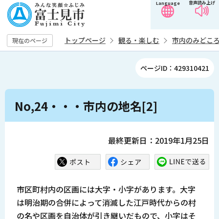
音声読み上げ
Language
こ
の
ペ
トップページ
観る・楽しむ
市内のみどこ
現在のページ
ー
ジ
ページID：429310421
の
先
本
頭
No,24・・・市内の地名[2]
文
で
こ
す
こ
最終更新日：2019年1月25日
か
ら
市区町村内の区画には大字・小字があります。大字
は明治期の合併によって消滅した江戸時代からの村
の名や区画を自治体が引き継いだもので、小字はそ