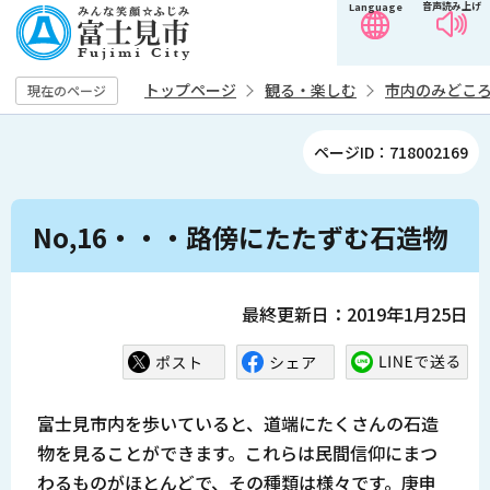
音声読み上げ
Language
こ
の
ペ
トップページ
観る・楽しむ
市内のみどこ
現在のページ
ー
ジ
ページID：718002169
の
先
本
頭
No,16・・・路傍にたたずむ石造物
文
で
こ
す
こ
最終更新日：2019年1月25日
か
ら
富士見市内を歩いていると、道端にたくさんの石造
物を見ることができます。これらは民間信仰にまつ
わるものがほとんどで、その種類は様々です。庚申