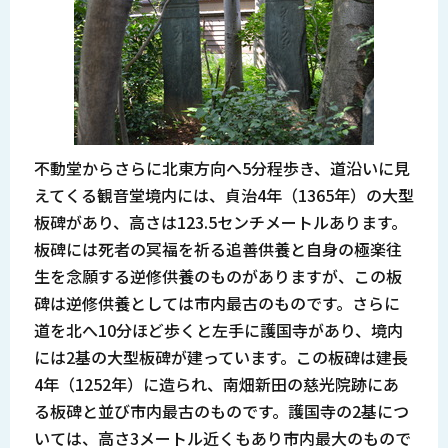
不動堂からさらに北東方向へ5分程歩き、道沿いに見
えてくる観音堂境内には、貞治4年（1365年）の大型
板碑があり、高さは123.5センチメートルあります。
板碑には死者の冥福を祈る追善供養と自身の極楽往
生を念願する逆修供養のものがありますが、この板
碑は逆修供養としては市内最古のものです。さらに
道を北へ10分ほど歩くと左手に護国寺があり、境内
には2基の大型板碑が建っています。この板碑は建長
4年（1252年）に造られ、南畑新田の慈光院跡にあ
る板碑と並び市内最古のものです。護国寺の2基につ
いては、高さ3メートル近くもあり市内最大のもので