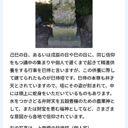
己巳の日、あるいは戌辰の日や巳の日に、同じ信仰
をもつ講中の集まりや個人で遅くまで起きて精進供
養をする行事を巳待と言いますが、この供養に際し
て建てられたものが巳待塔です。巳待の本尊も弁才
天とされていますので、塔にその姿が刻まれて、中
には頭上に蛇身をいただいているものもあります。
水をつかさどる弁財天を五穀豊穣のための農業神と
して、または財宝を恵む福神としてなど、さまざま
な意図から各地で信仰されています。
左の写真は、上南畑の巳待塔（個人宅）