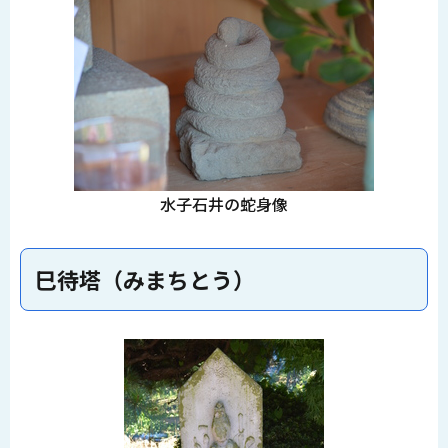
水子石井の蛇身像
巳待塔（みまちとう）