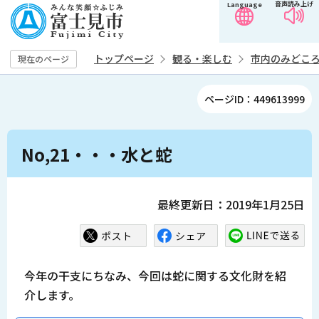
音声読み上げ
Language
こ
の
ペ
トップページ
観る・楽しむ
市内のみどこ
現在のページ
ー
ジ
ページID：449613999
の
先
本
頭
No,21・・・水と蛇
文
で
こ
す
こ
最終更新日：2019年1月25日
か
ら
今年の干支にちなみ、今回は蛇に関する文化財を紹
介します。