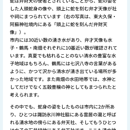
蛇は弁財天の使者とされていることから、蛇の姿を
した人頭蛇身の像や、頭上に蛇を刻む弁才天像が社
や祠にまつられています（右の写真は、東大久保・
阿蘇神社境内にある「頭上に蛇を刻んだ弁財天
像」）。
市内には30近い数の湧き水があり、弁才天像も水
子・鶴馬・南畑それぞれに10基近い数が確認されて
います。真夏でも枯れることのない清水の豊富な水
子地域はもちろん、鶴馬には七沢八寺の言葉がある
ように、かつて沢から清水が湧き出ている場所が多
かった地域です。また南畑の水田地帯では、水神と
してだけでなく五穀豊穣の神としてもまつられたと
考えられます。
その中でも、蛇身の姿をしたものは市内に2か所あ
り、ひとつは諏訪氷川神社脇にある雲居の瀧と呼ば
れる湧水地の傍らにある弁天社、そしてもうひとつ
は水子の石井緑地にある弁天社です。ここも湧水地