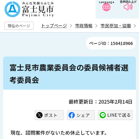
音声読み上げ
Language
こ
の
ペ
トップページ
市政情報
市民参加・協働
現在のページ
ー
ジ
ページID：156418966
の
先
本
頭
富士見市農業委員会の委員候補者選
文
で
こ
考委員会
す
こ
か
ら
最終更新日：2025年2月14日
現在、諮問案件がないため休止しています。