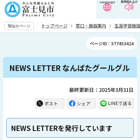
音声読み上げ
Language
こ
の
ペ
トップページ
窓口・施設案内
生涯学習施
現在のページ
ー
ジ
ページID：577453424
の
先
本
頭
NEWS LETTER なんばたグールグル
文
で
こ
す
こ
最終更新日：2025年3月31日
か
ら
NEWS LETTERを発行しています