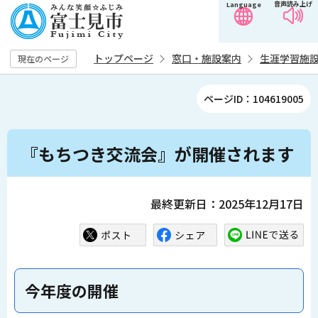
音声読み上げ
Language
こ
の
ペ
トップページ
窓口・施設案内
生涯学習施
現在のページ
ー
ジ
ページID：104619005
の
先
本
頭
『もちつき交流会』が開催されます
文
で
こ
す
こ
最終更新日：2025年12月17日
か
ら
今年度の開催