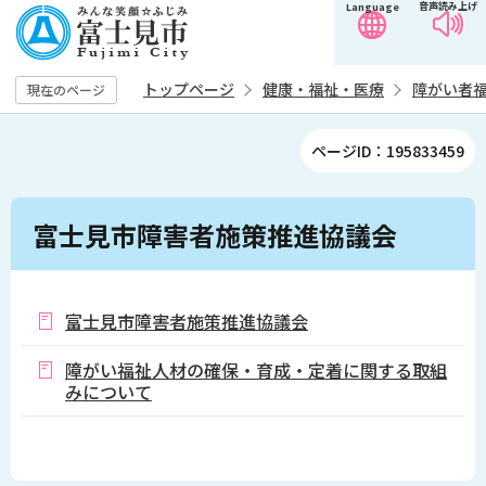
音声読み上げ
Language
こ
の
ペ
トップページ
健康・福祉・医療
障がい者
現在のページ
ー
ジ
ページID：195833459
の
先
本
頭
富士見市障害者施策推進協議会
文
で
こ
す
こ
か
富士見市障害者施策推進協議会
ら
障がい福祉人材の確保・育成・定着に関する取組
みについて