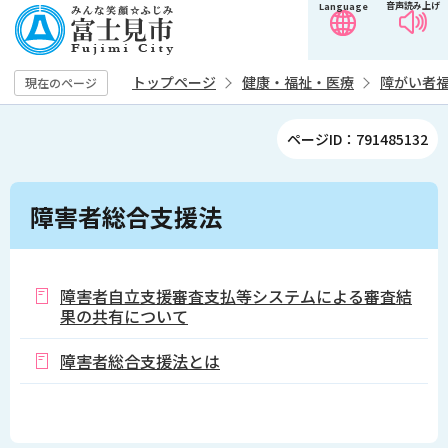
音声読み上げ
Language
こ
の
ペ
トップページ
健康・福祉・医療
障がい者
現在のページ
ー
ジ
ページID：791485132
の
先
本
頭
障害者総合支援法
文
で
こ
す
こ
か
障害者自立支援審査支払等システムによる審査結
果の共有について
ら
障害者総合支援法とは