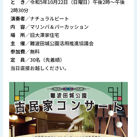
と き
／令和5年10月22日（日曜日）午後2時～午後
2時30分
演奏者
／ナチュラルビート
内 容
／マリンバ＆パーカッション
場 所
／旧大澤家住宅
主 催
／難波田城公園活用推進協議会
参加費
／無料
定 員
／30名（先着順）
当日直接お越しください。