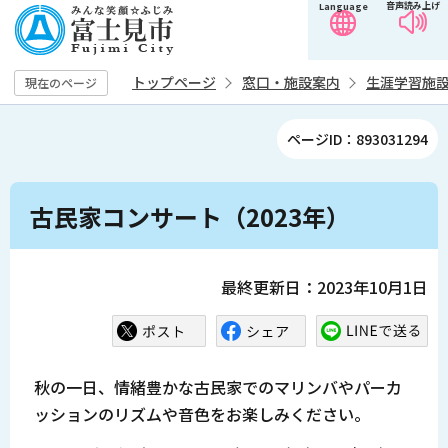
音声読み上げ
Language
こ
の
ペ
トップページ
窓口・施設案内
生涯学習施
現在のページ
ー
ジ
ページID：893031294
の
先
本
頭
古民家コンサート（2023年）
文
で
こ
す
こ
最終更新日：2023年10月1日
か
ら
秋の一日、情緒豊かな古民家でのマリンバやパーカ
ッションのリズムや音色をお楽しみください。