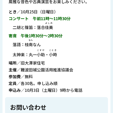
風雅な音色や古典演芸をお楽しみください。
とき
／10月25日（日曜日）
コンサート 午前11時～11時30分
よしみ
二胡と篠笛：落合
佳美
寄席 午後1時30分～2時30分
なん
落語：桂
南
なん
こすけ
ことき
太神楽：丸一
小助
・
小時
場所
／旧大澤家住宅
主催
／難波田城公園活用推進協議会
参加費
／無料
定員
／各30名。申し込み順
申込み
／10月3日（土曜日）9時から電話
お問い合わせ