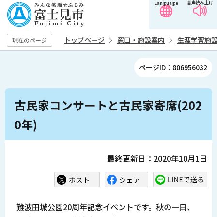
音声読み上げ
Language
こ
の
ペ
トップページ
窓口・施設案内
生涯学習施
現在のページ
ー
ジ
ページID：806956032
の
先
本
頭
古民家コンサートと古民家寄席(202
文
で
こ
0年)
す
こ
か
ら
最終更新日：2020年10月1日
難波田城公園20周年記念イベントです。秋の一日、