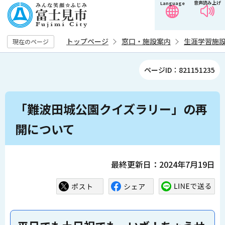
音声読み上げ
Language
こ
の
ペ
トップページ
窓口・施設案内
生涯学習施
現在のページ
ー
ジ
ページID：821151235
の
先
本
頭
「難波田城公園クイズラリー」の再
文
で
こ
開について
す
こ
か
ら
最終更新日：2024年7月19日