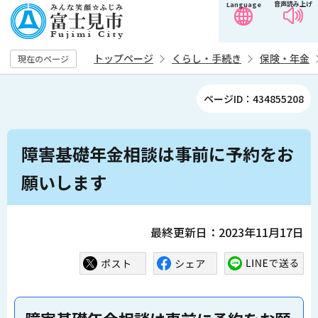
音声読み上げ
Language
こ
の
ペ
トップページ
くらし・手続き
保険・年金
現在のページ
ー
ジ
ページID：434855208
の
先
本
頭
障害基礎年金相談は事前に予約をお
文
で
こ
願いします
す
こ
か
ら
最終更新日：2023年11月17日