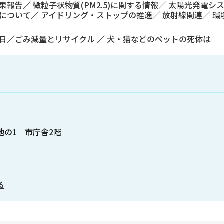
果報告
／
微粒子状物質(PM2.5)に関する情報
／
太陽光発電シ
について
／
アイドリング・ストップの推進
／
放射線関連
／
環
日
／
ごみ減量とリサイクル
／
犬・猫などのペットの死体は
番地の1 市庁舎2階
る