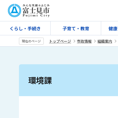
こ
の
ペ
ー
くらし・手続き
子育て・教育
健康
ジ
の
トップページ
市政情報
組織案内
現在のページ
先
頭
で
す
本
文
環境課
こ
こ
か
ら