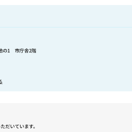
番地の1 市庁舎2階
る
いただいています。