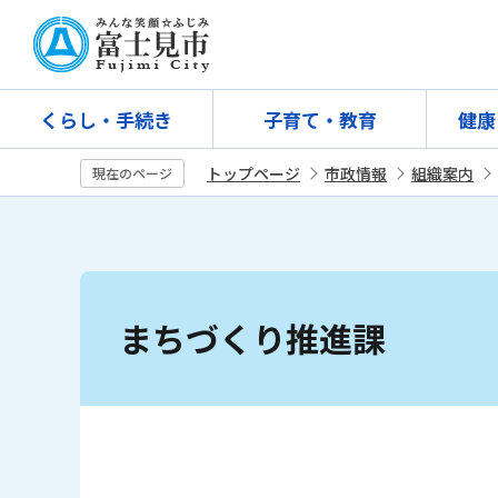
こ
の
ペ
ー
くらし・手続き
子育て・教育
健康
ジ
の
トップページ
市政情報
組織案内
現在のページ
先
頭
で
す
本
文
まちづくり推進課
こ
こ
か
ら