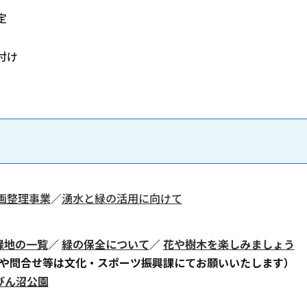
定
付け
画整理事業
／
湧水と緑の活用に向けて
緑地の一覧
／
緑の保全について
／
花や樹木を楽しみましょう
や問合せ等は文化・スポーツ振興課にてお願いいたします）
びん沼公園