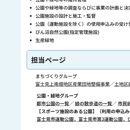
公園や緑地等の調査ならびに事業の計画と決
公園施設の設計と施工・監督
公園（運動施設を除く）の使用申込みの受け
びん沼自然公園(指定管理施設)
生産緑地
担当ページ
まちづくりグループ
富士見上南畑地区産業団地整備事業
／
土地区
公園・緑地グループ
都市公園の一覧
／
緑の散歩道の一覧
／
市民
【スポーツ施設のある公園】（利用の申込み
富士見市運動公園，富士見市第2運動公園，