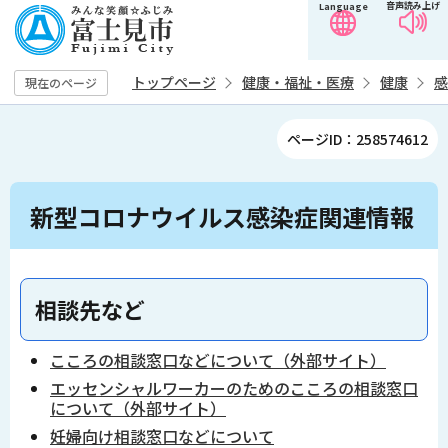
音声読み上げ
Language
こ
の
ペ
トップページ
健康・福祉・医療
健康
感
現在のページ
ー
ジ
ページID：258574612
の
先
本
頭
新型コロナウイルス感染症関連情報
文
で
こ
す
こ
か
相談先など
ら
こころの相談窓口などについて（外部サイト）
エッセンシャルワーカーのためのこころの相談窓口
について（外部サイト）
妊婦向け相談窓口などについて