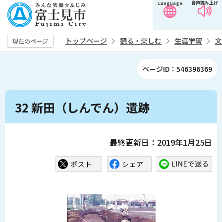
音声読み上げ
Language
こ
の
ペ
トップページ
観る・楽しむ
生涯学習
文
現在のページ
ー
ジ
ページID：546396369
の
先
本
頭
32 新田（しんでん）遺跡
文
で
こ
す
こ
最終更新日：2019年1月25日
か
ら