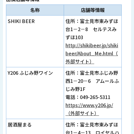
名称
店舗等情報
SHIKI BEER
住所：富士見市東みずほ
台1－2－8 セルテスみ
ずほ103
http://shikibeer.jp/shiki
beer/About_Me.html（
外部サイト）
Y206 ふじみ野ワイン
住所：富士見市ふじみ野
西1－20－6 アムールふ
じみ野1F
電話：049-265-5311
https://www.y206.jp/
（外部サイト）
居酒屋まる
住所：富士見市東みずほ
台1－4－13 ロイヤルハ