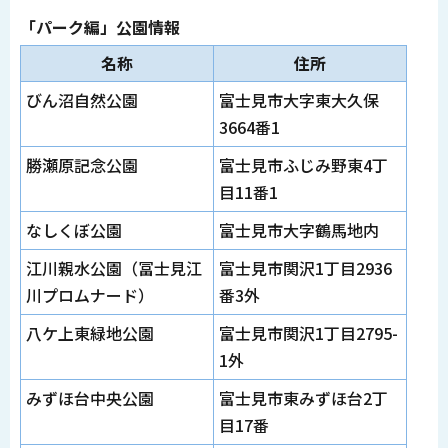
「パーク編」公園情報
名称
住所
びん沼自然公園
富士見市大字東大久保
3664番1
勝瀬原記念公園
富士見市ふじみ野東4丁
目11番1
なしくぼ公園
富士見市大字鶴馬地内
江川親水公園（冨士見江
富士見市関沢1丁目2936
川プロムナード）
番3外
八ケ上東緑地公園
富士見市関沢1丁目2795-
1外
みずほ台中央公園
富士見市東みずほ台2丁
目17番