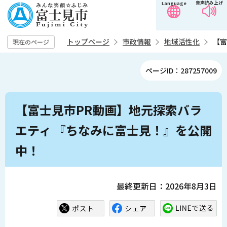
音声読み上げ
Language
こ
の
ペ
トップページ
市政情報
地域活性化
【富
現在のページ
ー
ジ
ページID：287257009
の
先
本
頭
【富士見市PR動画】地元探索バラ
文
で
こ
エティ 『ちなみに富士見！』を公開
す
こ
中！
か
ら
最終更新日：2026年8月3日