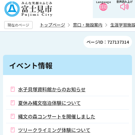
音声読み上げ
Language
こ
の
ペ
トップページ
窓口・施設案内
生涯学習施
現在のページ
ー
ジ
ページID：727137314
の
先
本
頭
イベント情報
文
で
こ
す
こ
か
水子貝塚資料館からのお知らせ
ら
夏休み縄文宿泊体験について
縄文の森コンサートを開催しました
ツリークライミング体験について