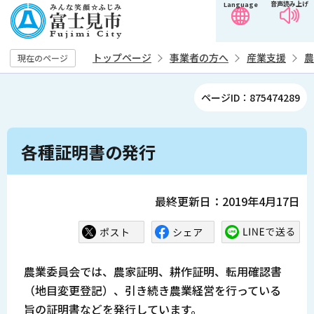
音声読み上げ
Language
こ
の
ペ
トップページ
事業者の方へ
産業支援
農
現在のページ
ー
ジ
ページID：875474289
の
先
本
頭
各種証明書の発行
文
で
こ
す
こ
最終更新日：2019年4月17日
か
ら
農業委員会では、農家証明、耕作証明、転用確認書
（地目変更登記）、引き続き農業経営を行っている
旨の証明書などを発行しています。