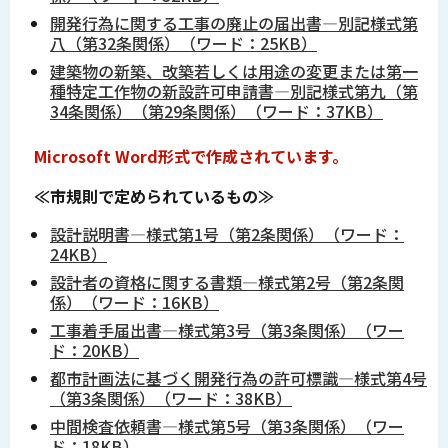
開発行為に関する工事の廃止の届出書―別記様式第
八（第32条関係）（ワード：25KB）
建築物の新築、改築若しくは用途の変更または第一
種特定工作物の新設許可申請書―別記様式第九（第
34条関係）（第29条関係）（ワード：37KB）
Microsoft Word形式で作成されています。
≪市規則で定められているもの≫
設計説明書―様式第1号（第2条関係）（ワード：
24KB）
設計者の資格に関する書類―様式第2号（第2条関
係）（ワード：16KB）
工事着手届出書―様式第3号（第3条関係）（ワー
ド：20KB）
都市計画法に基づく開発行為の許可標識―様式第4号
（第3条関係）（ワード：38KB）
中間検査依頼書―様式第5号（第3条関係）（ワー
ド：18KB）