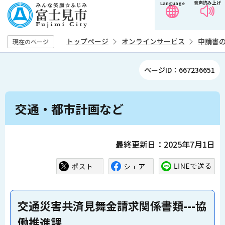
音声読み上げ
Language
こ
の
ペ
トップページ
オンラインサービス
申請書
現在のページ
ー
ジ
ページID：667236651
の
先
本
頭
交通・都市計画など
文
で
こ
す
こ
最終更新日：2025年7月1日
か
ら
交通災害共済見舞金請求関係書類---協
働推進課