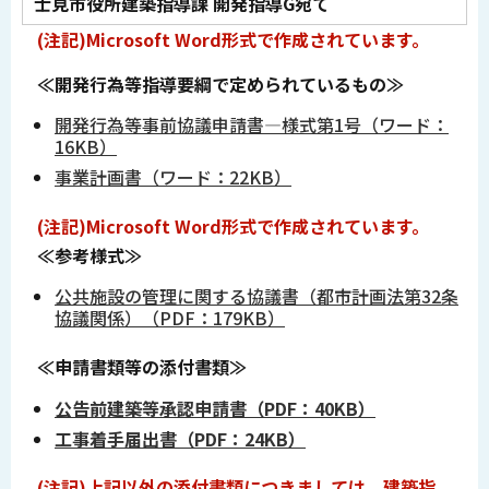
士見市役所建築指導課 開発指導G宛て
(注記)Microsoft Word形式で作成されています。
≪開発行為等指導要綱で定められているもの≫
開発行為等事前協議申請書―様式第1号（ワード：
16KB）
事業計画書（ワード：22KB）
(注記)Microsoft Word形式で作成されています。
≪参考様式≫
公共施設の管理に関する協議書（都市計画法第32条
協議関係）（PDF：179KB）
≪申請書類等の添付書類
≫
公告前建築等承認申請書
（PDF：40KB）
工事着手届出書
（PDF：24KB）
(注記)上記以外の添付書類につきましては、建築指