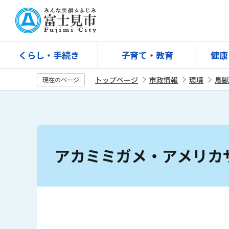
こ
の
ペ
ー
くらし・手続き
子育て・教育
健康
ジ
の
トップページ
市政情報
環境
鳥獣
現在のページ
先
頭
で
す
本
文
アカミミガメ・アメリカ
こ
こ
か
ら