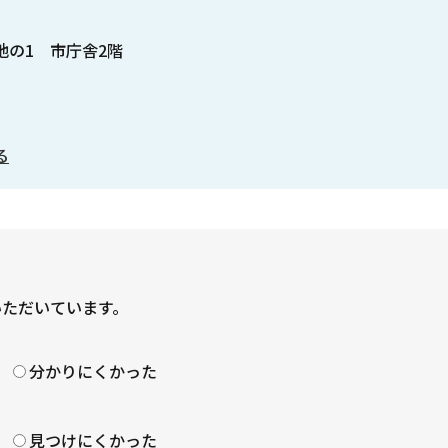
番地の1 市庁舎2階
る
いただいています。
？
分かりにくかった
見つけにくかった