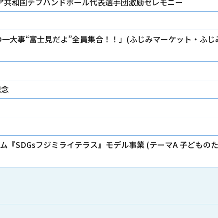
ルビア共和国デフハンドボール代表選手団激励セレモニー
秋の一大事“富士見だよ”全員集合！！」(ふじみマーケット・ふ
記念
『SDGsフジミライテラス』モデル事業 (テーマA 子どもの