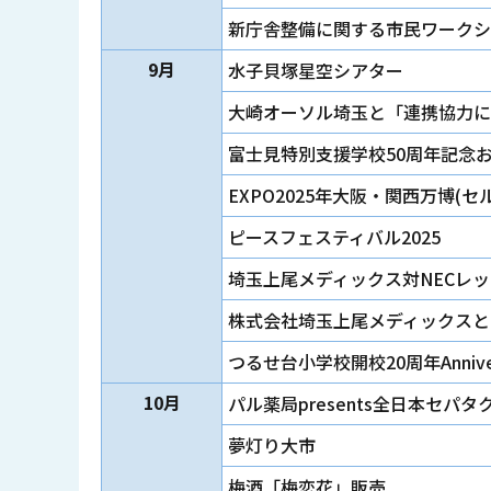
新庁舎整備に関する市民ワークシ
9月
水子貝塚星空シアター
大崎オーソル埼玉と「連携協力に
富士見特別支援学校50周年記念
EXPO2025年大阪・関西万博
ピースフェスティバル2025
埼玉上尾メディックス対NECレ
株式会社埼玉上尾メディックスと
つるせ台小学校開校20周年Annivers
10月
パル薬局presents全日本セ
夢灯り大市
梅酒「梅恋花」販売