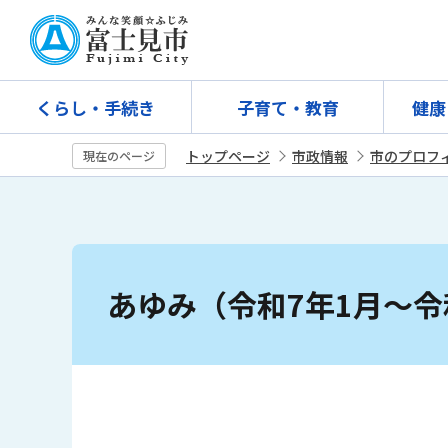
こ
の
ペ
ー
くらし・手続き
子育て・教育
健康
ジ
の
トップページ
市政情報
市のプロフ
現在のページ
先
頭
で
す
本
文
あゆみ（令和7年1月～令
こ
こ
か
ら