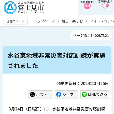
音声読み上げ
Language
こ
の
ペ
トップページ
観る・楽しむ
フォトフラッ
現在のページ
ー
ジ
ページID：140087321
の
先
本
頭
水谷東地域非常災害対応訓練が実施
文
で
こ
されました
す
こ
か
ら
最終更新日：2024年3月25日
3月24日（日曜日）に、水谷東地域非常災害対応訓練