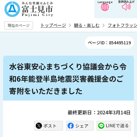
音声読み上げ
Language
こ
の
ペ
トップページ
観る・楽しむ
フォトフラッ
現在のページ
ー
ジ
ページID：854495119
の
先
本
頭
水谷東安心まちづくり協議会から令
文
で
こ
和6年能登半島地震災害義援金のご
す
こ
寄附をいただきました
か
ら
最終更新日：2024年3月14日