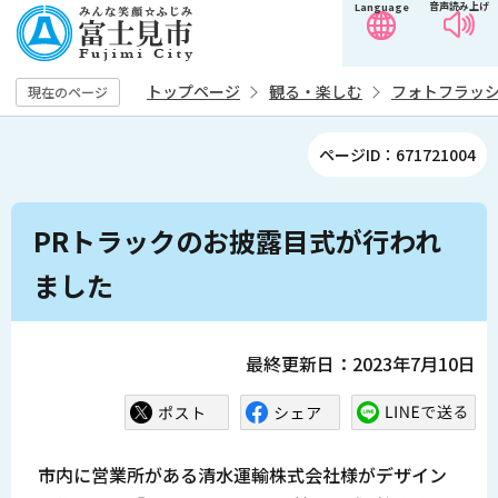
音声読み上げ
Language
こ
の
ペ
トップページ
観る・楽しむ
フォトフラッ
現在のページ
ー
ジ
ページID：671721004
の
先
本
頭
PRトラックのお披露目式が行われ
文
で
こ
ました
す
こ
か
ら
最終更新日：2023年7月10日
市内に営業所がある清水運輸株式会社様がデザイン