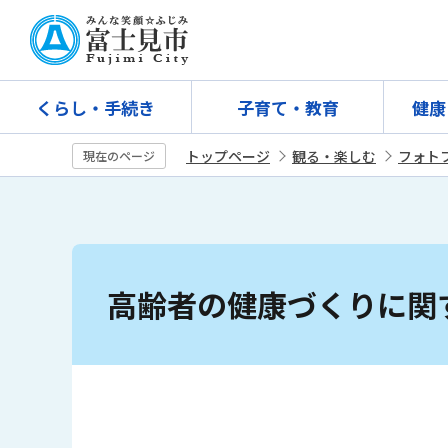
こ
の
ペ
ー
くらし・手続き
子育て・教育
健康
ジ
の
トップページ
観る・楽しむ
フォト
現在のページ
先
頭
で
す
本
文
高齢者の健康づくりに関
こ
こ
か
ら