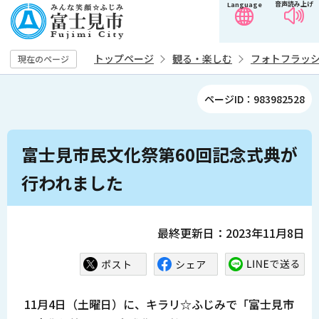
音声読み上げ
Language
こ
の
ペ
トップページ
観る・楽しむ
フォトフラッ
現在のページ
ー
ジ
ページID：983982528
の
先
本
頭
富士見市民文化祭第60回記念式典が
文
で
こ
行われました
す
こ
か
ら
最終更新日：2023年11月8日
11月4日（土曜日）に、キラリ☆ふじみで「富士見市